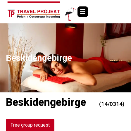
Beskidengebirge
Beskidengebirge
(14/0314)
Free group request