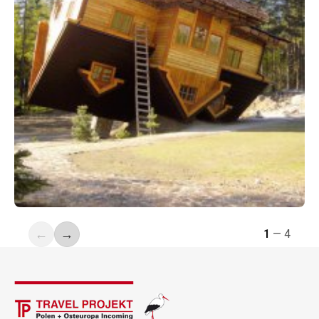
←
→
1
—
4